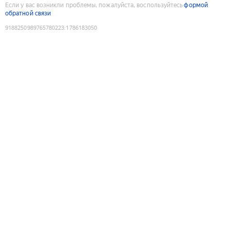
Если у вас возникли проблемы, пожалуйста, воспользуйтесь
формой
обратной связи
9188250989765780223
:
1786183050