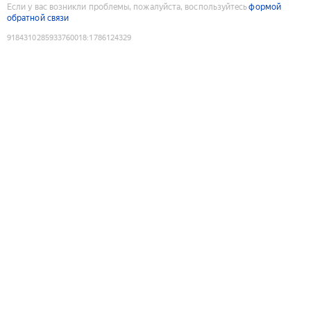
Если у вас возникли проблемы, пожалуйста, воспользуйтесь
формой
обратной связи
9184310285933760018
:
1786124329