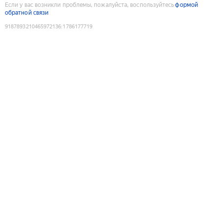
Если у вас возникли проблемы, пожалуйста, воспользуйтесь
формой
обратной связи
9187893210465972136
:
1786177719