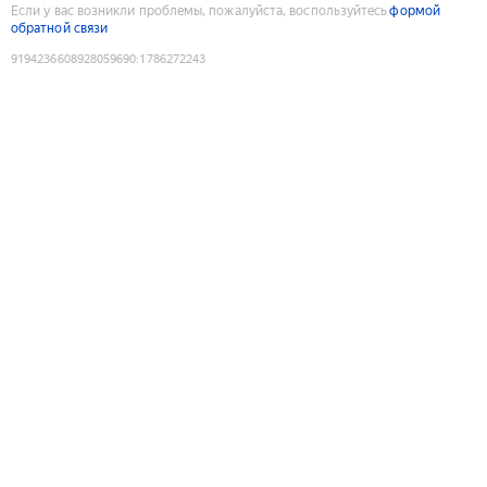
Если у вас возникли проблемы, пожалуйста, воспользуйтесь
формой
обратной связи
9194236608928059690
:
1786272243