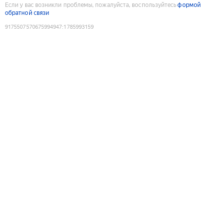
Если у вас возникли проблемы, пожалуйста, воспользуйтесь
формой
обратной связи
9175507570675994947
:
1785993159