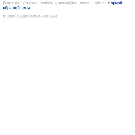
Если у вас возникли проблемы, пожалуйста, воспользуйтесь
формой
обратной связи
9181084705299044406
:
1786076264