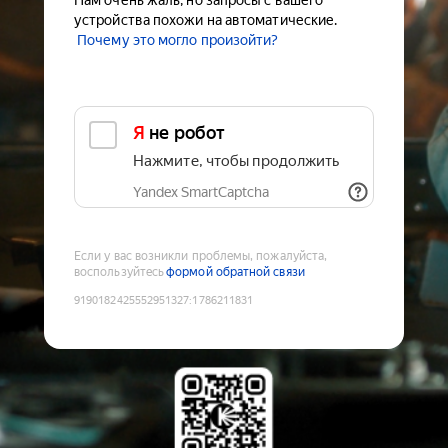
Нам очень жаль, но запросы с вашего
устройства похожи на автоматические.
Почему это могло произойти?
Я не робот
Нажмите, чтобы продолжить
Yandex SmartCaptcha
Если у вас возникли проблемы, пожалуйста,
воспользуйтесь
формой обратной связи
9190182425552951327
:
1786211831