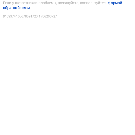
Если у вас возникли проблемы, пожалуйста, воспользуйтесь
формой
обратной связи
9189974105678591723
:
1786208727