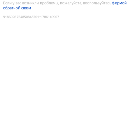
Если у вас возникли проблемы, пожалуйста, воспользуйтесь
формой
обратной связи
9186026754850848701
:
1786149907