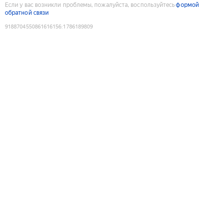
Если у вас возникли проблемы, пожалуйста, воспользуйтесь
формой
обратной связи
9188704550861616156
:
1786189809