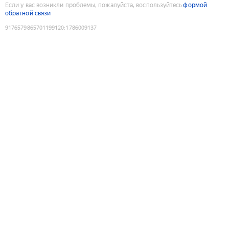
Если у вас возникли проблемы, пожалуйста, воспользуйтесь
формой
обратной связи
9176579865701199120
:
1786009137