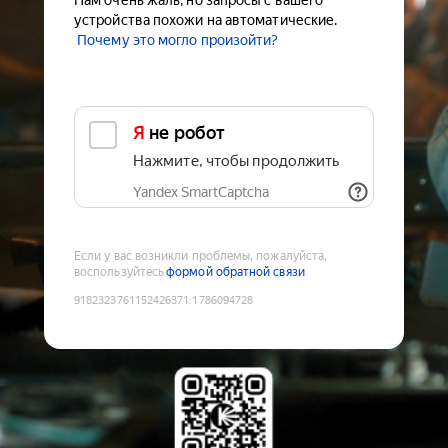
Нам очень жаль, но запросы с вашего
устройства похожи на автоматические.
Почему это могло произойти?
Я не робот
Нажмите, чтобы продолжить
Yandex SmartCaptcha
Если у вас возникли проблемы, пожалуйста,
воспользуйтесь
формой обратной связи
9182323761152426371
:
1786094728