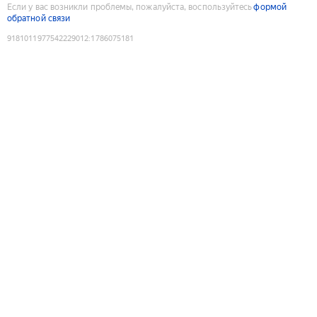
Если у вас возникли проблемы, пожалуйста, воспользуйтесь
формой
обратной связи
9181011977542229012
:
1786075181