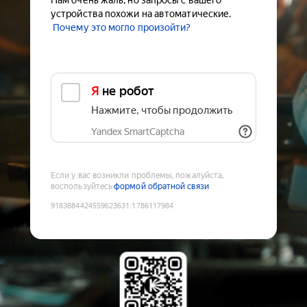
Нам очень жаль, но запросы с вашего
устройства похожи на автоматические.
Почему это могло произойти?
Я не робот
Нажмите, чтобы продолжить
Yandex SmartCaptcha
Если у вас возникли проблемы, пожалуйста,
воспользуйтесь
формой обратной связи
9183884424559623631
:
1786117984