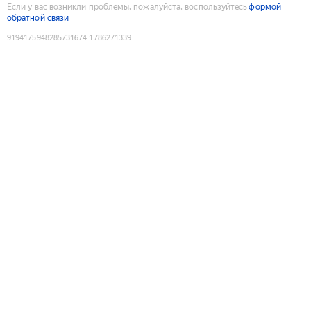
Если у вас возникли проблемы, пожалуйста, воспользуйтесь
формой
обратной связи
9194175948285731674
:
1786271339