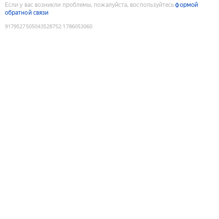
Если у вас возникли проблемы, пожалуйста, воспользуйтесь
формой
обратной связи
9179527505043528752
:
1786053060