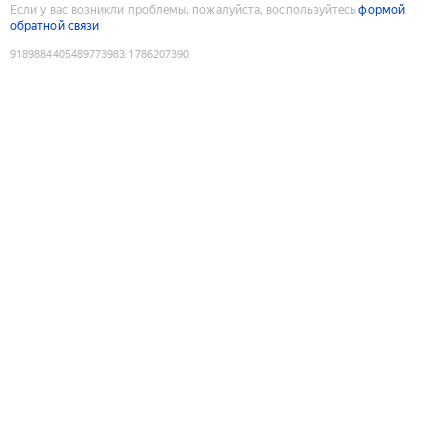
Если у вас возникли проблемы, пожалуйста, воспользуйтесь
формой
обратной связи
9189884405489773983
:
1786207390