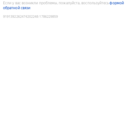
Если у вас возникли проблемы, пожалуйста, воспользуйтесь
формой
обратной связи
9191392262474202248
:
1786229859