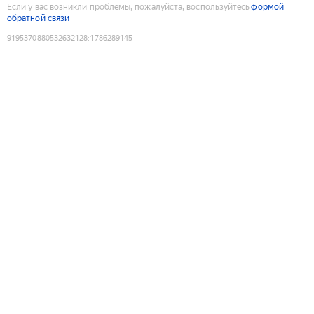
Если у вас возникли проблемы, пожалуйста, воспользуйтесь
формой
обратной связи
9195370880532632128
:
1786289145