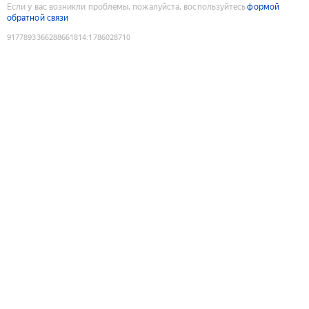
Если у вас возникли проблемы, пожалуйста, воспользуйтесь
формой
обратной связи
9177893366288661814
:
1786028710