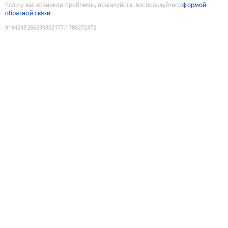
Если у вас возникли проблемы, пожалуйста, воспользуйтесь
формой
обратной связи
9194245266239302177
:
1786272372