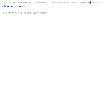
Если у вас возникли проблемы, пожалуйста, воспользуйтесь
формой
обратной связи
9194774204011166082
:
1786280254