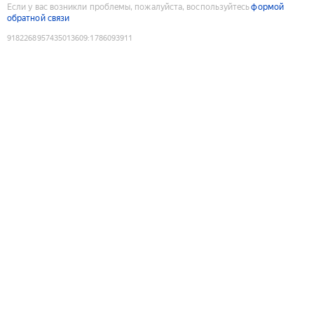
Если у вас возникли проблемы, пожалуйста, воспользуйтесь
формой
обратной связи
9182268957435013609
:
1786093911