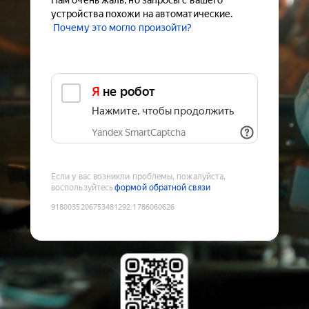
Нам очень жаль, но запросы с вашего
устройства похожи на автоматические.
Почему это могло произойти?
Я не робот
Нажмите, чтобы продолжить
Yandex SmartCaptcha
Если у вас возникли проблемы, пожалуйста,
воспользуйтесь
формой обратной связи
9180035206753481292
:
1786060626