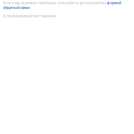
Если у вас возникли проблемы, пожалуйста, воспользуйтесь
формой
обратной связи
9176533602928849104
:
1786008448