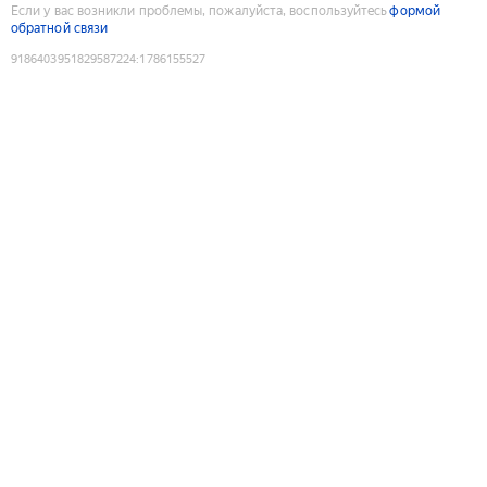
Если у вас возникли проблемы, пожалуйста, воспользуйтесь
формой
обратной связи
9186403951829587224
:
1786155527