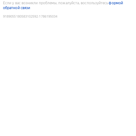
Если у вас возникли проблемы, пожалуйста, воспользуйтесь
формой
обратной связи
9189055180583102592
:
1786195034