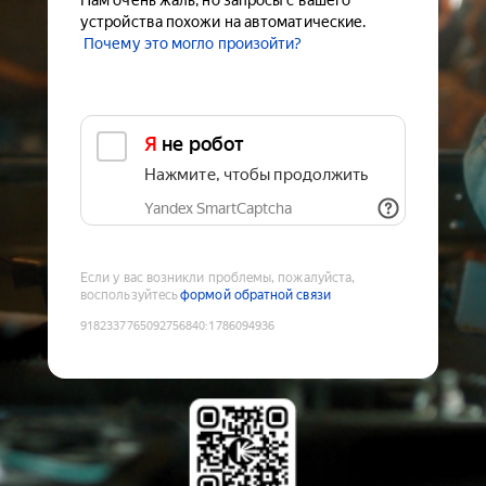
Нам очень жаль, но запросы с вашего
устройства похожи на автоматические.
Почему это могло произойти?
Я не робот
Нажмите, чтобы продолжить
Yandex SmartCaptcha
Если у вас возникли проблемы, пожалуйста,
воспользуйтесь
формой обратной связи
9182337765092756840
:
1786094936